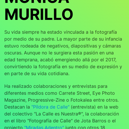
MURILLO
Su vida siempre ha estado vinculada a la fotografía
por medio de su padre. La mayor parte de su infancia
estuvo rodeada de negativos, diapositivas y cámaras
oscuras. Aunque no le surgiera esta pasión en una
edad temprana, acabó emergiendo allá por el 2017,
convirtiendo la fotografía en su medio de expresión y
en parte de su vida cotidiana.
Ha realizado colaboraciones y entrevistas para
diferentes medios como Carrete Street, Eye Photo
Magazine, Progressive-Zine o Fotokalea entre otros.
Destacan la
"Píldora de Calle"
(entrevista) en la web
del colectivo "La Calle es Nuestra®", la colaboración
en el libro "Fotografía de Calle" de Jota Barros o el
projecto
"Miradas Adentro"
junto con otros 18