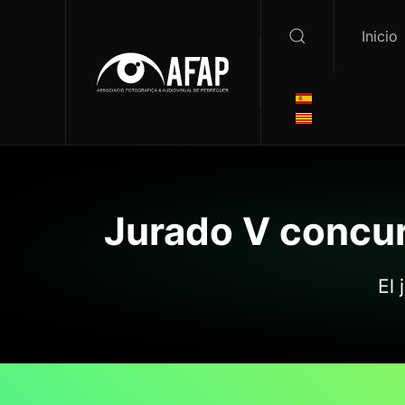
Inicio
Jurado V concur
El