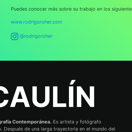
Puedes conocer más sobre su trabajo en los siguiente
www.rodrigoroher.com
@rodrigoroher
CAULÍN
grafía Contemporánea.
Es artista y fotógrafo
o. Después de una larga trayectoria en el mundo del