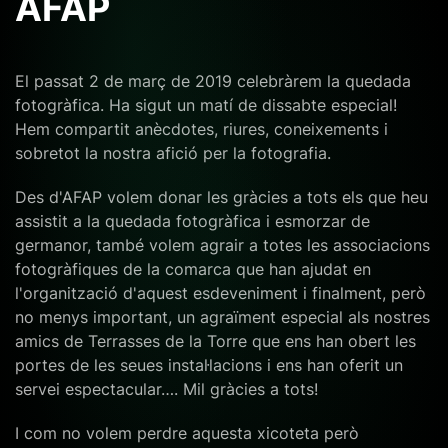
AFAP
El passat 2 de març de 2019 celebràrem la quedada
fotogràfica. Ha sigut un matí de dissabte especial!
Hem compartit anècdotes, riures, coneixements i
sobretot la nostra afició per la fotografia.
Des d'AFAP volem donar les gràcies a tots els que heu
assistit a la quedada fotogràfica i esmorzar de
germanor, també volem agrair a totes les associacions
fotogràfiques de la comarca que han ajudat en
l'organització d'aquest esdeveniment i finalment, però
no menys important, un agraïment especial als nostres
amics de Terrasses de la Torre que ens han obert les
portes de les seues instal·lacions i ens han oferit un
servei espectacular…. Mil gràcies a tots!
I com no volem perdre aquesta xicoteta però