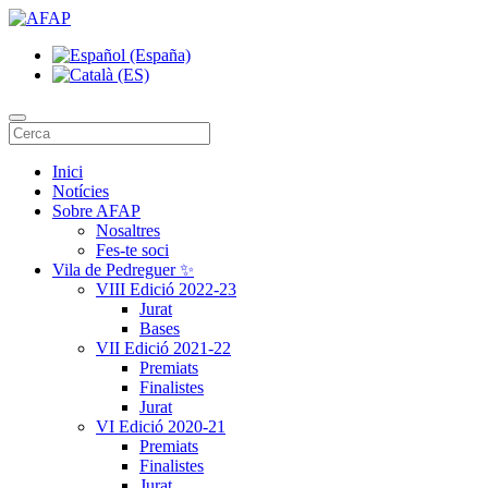
Inici
Notícies
Sobre AFAP
Nosaltres
Fes-te soci
Vila de Pedreguer ✨
VIII Edició 2022-23
Jurat
Bases
VII Edició 2021-22
Premiats
Finalistes
Jurat
VI Edició 2020-21
Premiats
Finalistes
Jurat