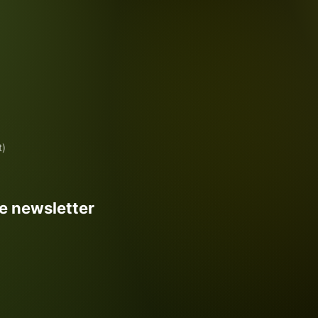
t)
re newsletter