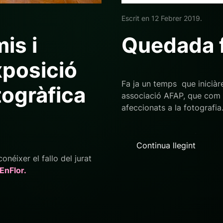
Escrit en
12 Febrer 2019
.
is i
Quedada f
xposició
Fa ja un temps que iniciàr
togràfica
associació AFAP, que com b
afeccionats a la fotografia
Continua llegint
néixer el fallo del jurat
EnFlor.