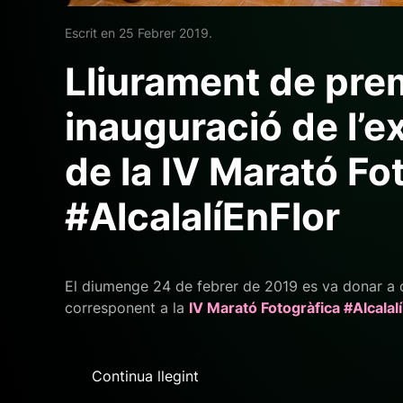
Escrit en
25 Febrer 2019
.
Lliurament de prem
inauguració de l’e
de la IV Marató Fo
#AlcalalíEnFlor
El diumenge 24 de febrer de 2019 es va donar a co
corresponent a la
IV Marató Fotogràfica #Alcalalí
Continua llegint