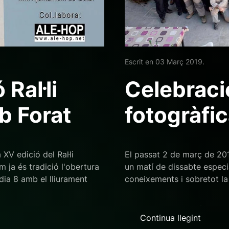
Escrit en
03 Març 2019
.
Ral·li
Celebraci
b Forat
fotogràfi
 XV edició del Ral·li
El passat 2 de març de 20
 ja és tradició l'obertura
un matí de dissabte especi
ia 8 amb el lliurament
coneixements i sobretot la 
Continua llegint